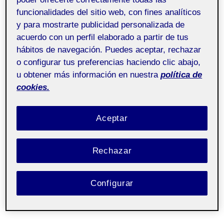
v
r
v
funcionalidades del sitio web, con fines analíticos
Universitat Oberta de Catalunya
e
s
e
y para mostrarte publicidad personalizada de
Projecte IV.
Pública
r
i
r
acuerdo con un perfil elaborado a partir de tus
Portfolio
Entrada de incidencias o sugerencias
s
d
s
hábitos de navegación. Puedes aceptar, rechazar
i
a
i
o configurar tus preferencias haciendo clic abajo,
Acceder
d
d
t
Qui sóc jo? El meu prisma de la marca i la meva
u obtener más información en nuestra
política de
a
a
proposta de valor. Part 1
cookies.
d
t
Aceptar
Rechazar
Configurar